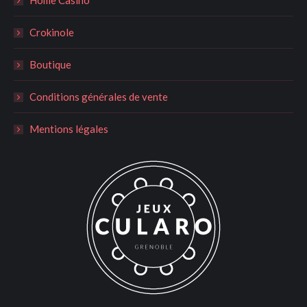
Home Casino
Crokinole
Boutique
Conditions générales de vente
Mentions légales